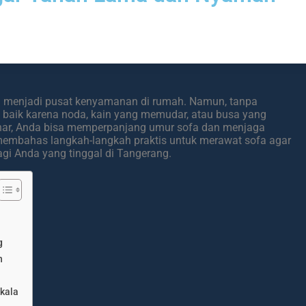
ang menjadi pusat kenyamanan di rumah. Namun, tanpa
k, baik karena noda, kain yang memudar, atau busa yang
ar, Anda bisa memperpanjang umur sofa dan menjaga
n membahas langkah-langkah praktis untuk merawat sofa agar
gi Anda yang tinggal di Tangerang.
g
n
kala