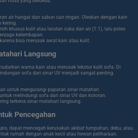
nan noda yang berbeda.
an air hangat dan sabun cair ringan. Oleskan dengan kain
 kering.
ih khusus kulit atau larutan cuka dan air (1:1), lalu poles
menjaga kelembapan.
arena bisa merusak serat kain atau kulit.
Matahari Langsung
darkan warna kain atau merusak tekstur kulit sofa. Di
ndungan sofa dari sinar UV menjadi sangat penting.
ngan untuk mengurangi paparan sinar matahari.
untuk melindungi sofa dari sinar UV dan kotoran.
ring terkena sinar matahari langsung.
untuk Pencegahan
lapis, dapat mencegah kerusakan akibat tumpahan, debu, atau
untuk rumah dengan anak kecil atau hewan peliharaan.