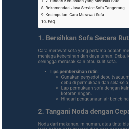
7. Hindari Kebiasaan yang Merusak Sofa
Rekomendasi Jasa Service Sofa Tangerang
Kesimpulan: Cara Merawat Sofa
FAQ
1. Bersihkan Sofa Secara Rut
Cara merawat sofa yang pertama adalah mem
menjaga kebersihan dan daya tahan. Debu, k
sehingga merusak kain atau kulit sofa.
Tips pembersihan rutin
:
Gunakan penyedot debu (vacuum 
debu di permukaan dan sela-sela
Lap permukaan sofa dengan kain
kotoran ringan.
Hindari penggunaan air berlebih
2. Tangani Noda dengan Cep
Noda dari makanan, minuman, atau tinta bisa