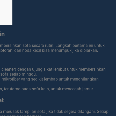
in
bersihkan sofa secara rutin. Langkah pertama ini untuk
otoran, dan noda kecil bisa menumpuk jika dibiarkan,
cleaner) dengan ujung sikat lembut untuk membersihkan
 sofa setiap minggu.
 mikrofiber yang sedikit lembap untuk menghilangkan
an, terutama pada sofa kain, untuk mencegah jamur.
at
 merusak tampilan sofa jika tidak segera ditangani. Setiap