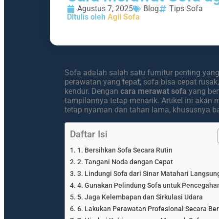
Agustus 7, 2025
Blog
Tips Sofa
Ditulis oleh
Agil Sofa
Sofa adalah salah satu furnitur penting y
perawatan yang tepat, sofa bisa cepat rusa
kendur. Dengan
cara merawat sofa
yang ben
tampilannya tetap menarik. Artikel ini aka
tetap nyaman dan tahan lama, khususnya ba
Daftar Isi
1. Bersihkan Sofa Secara Rutin
2. Tangani Noda dengan Cepat
3. Lindungi Sofa dari Sinar Matahari Langsun
4. Gunakan Pelindung Sofa untuk Pencegaha
5. Jaga Kelembapan dan Sirkulasi Udara
6. Lakukan Perawatan Profesional Secara Ber