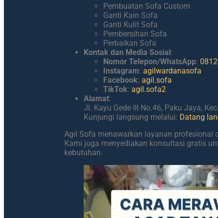
Pembuatan Sofa Custom
Ganti Kain Sofa
Ganti Kulit Sofa
Pembersihan Sofa
Perbaikan Sofa
Kontak dan Media Sosial
:
Nomor Telepon/WhatsApp
:
0812
Instagram
:
agilwardanasofa
Facebook
:
agil.sofa
TikTok
:
agil.sofa2
Alamat
:
Jl. Kayu Gede III No.46, Paku Jaya, Ke
Kunjungi langsung melalui:
Datang lan
Agil Sofa menawarkan layanan profesional d
Kami juga menyediakan konsultasi gratis 
kebutuhan.