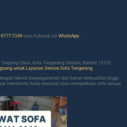
-9777-7249
atau hubungi via
WhatsApp
c. Serpong Utara, Kota Tangerang Selatan, Banten 15220.
gsung untuk Layanan Service Sofa Tangerang
.
engan teknisi berpengalaman dan bahan berkualitas tinggi.
untuk membantu Anda merawat atau memperbaiki sofa sesuai