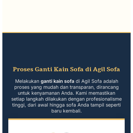
Proses Ganti Kain Sofa di Agil Sofa
Melakukan
ganti kain sofa
di Agil Sofa adalah
proses yang mudah dan transparan, dirancang
untuk kenyamanan Anda. Kami memastikan
setiap langkah dilakukan dengan profesionalisme
tinggi, dari awal hingga sofa Anda tampil seperti
baru kembali.