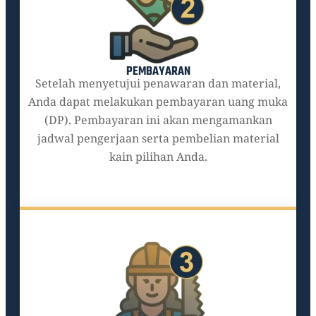
PEMBAYARAN
Setelah menyetujui penawaran dan material,
Anda dapat melakukan pembayaran uang muka
(DP). Pembayaran ini akan mengamankan
jadwal pengerjaan serta pembelian material
kain pilihan Anda.