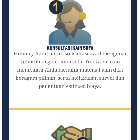
KONSULTASI KAIN SOFA
Hubungi kami untuk konsultasi awal mengenai
kebutuhan ganti kain sofa. Tim kami akan
membantu Anda memilih material kain dari
beragam pilihan, serta melakukan survei dan
penentuan estimasi biaya.