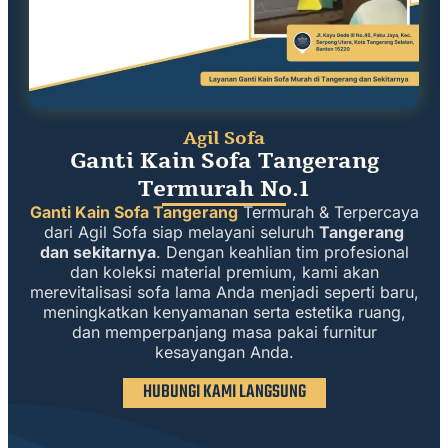
Agil Sofa
Ganti Kain Sofa Tangerang
Termurah No.1
Ganti Kain Sofa Tangerang
Termurah & Terpercaya
dari Agil Sofa siap melayani seluruh
Tangerang
dan sekitarnya
. Dengan keahlian tim profesional
dan koleksi material premium, kami akan
merevitalisasi sofa lama Anda menjadi seperti baru,
meningkatkan kenyamanan serta estetika ruang,
dan memperpanjang masa pakai furnitur
kesayangan Anda.
HUBUNGI KAMI LANGSUNG