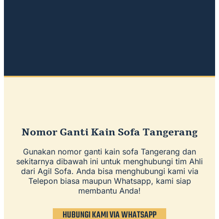
Nomor Ganti Kain Sofa Tangerang
Gunakan nomor ganti kain sofa Tangerang dan
sekitarnya dibawah ini untuk menghubungi tim Ahli
dari Agil Sofa. Anda bisa menghubungi kami via
Telepon biasa maupun Whatsapp, kami siap
membantu Anda!
HUBUNGI KAMI VIA WHATSAPP