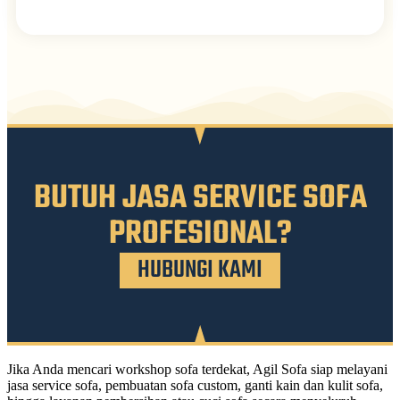
BUTUH JASA SERVICE SOFA
PROFESIONAL?
HUBUNGI KAMI
Jika Anda mencari workshop sofa terdekat, Agil Sofa siap melayani
jasa service sofa, pembuatan sofa custom, ganti kain dan kulit sofa,