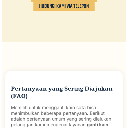
HUBUNGI KAMI VIA TELEPON
Pertanyaan yang Sering Diajukan
(FAQ)
Memilih untuk mengganti kain sofa bisa
menimbulkan beberapa pertanyaan. Berikut
adalah pertanyaan umum yang sering diajukan
pelanggan kami mengenai layanan
ganti kain