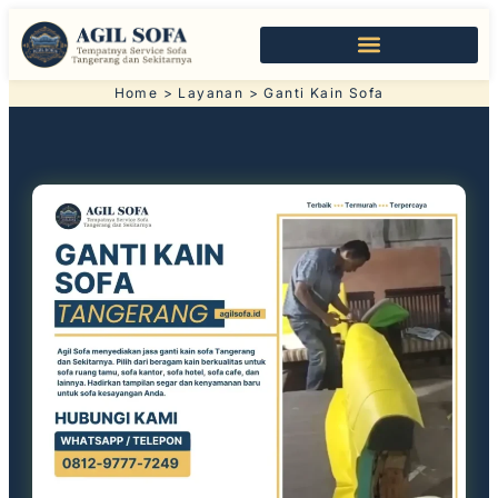
Home
>
Layanan
> Ganti Kain Sofa