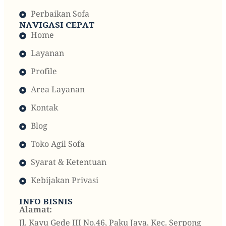
Perbaikan Sofa
NAVIGASI CEPAT
Home
Layanan
Profile
Area Layanan
Kontak
Blog
Toko Agil Sofa
Syarat & Ketentuan
Kebijakan Privasi
INFO BISNIS
Alamat:
Jl. Kayu Gede III No.46, Paku Jaya, Kec. Serpong