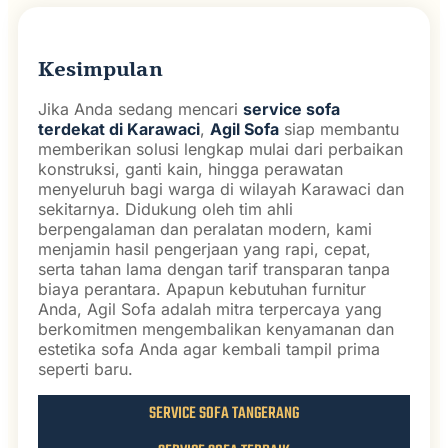
Kesimpulan
Jika Anda sedang mencari
service sofa
terdekat di Karawaci
,
Agil Sofa
siap membantu
memberikan solusi lengkap mulai dari perbaikan
konstruksi, ganti kain, hingga perawatan
menyeluruh bagi warga di wilayah Karawaci dan
sekitarnya. Didukung oleh tim ahli
berpengalaman dan peralatan modern, kami
menjamin hasil pengerjaan yang rapi, cepat,
serta tahan lama dengan tarif transparan tanpa
biaya perantara. Apapun kebutuhan furnitur
Anda, Agil Sofa adalah mitra terpercaya yang
berkomitmen mengembalikan kenyamanan dan
estetika sofa Anda agar kembali tampil prima
seperti baru.
SERVICE SOFA TANGERANG