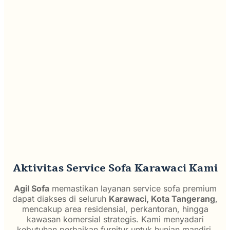
Aktivitas Service Sofa Karawaci Kami
Agil Sofa
memastikan layanan service sofa premium
dapat diakses di seluruh
Karawaci, Kota Tangerang
,
mencakup area residensial, perkantoran, hingga
kawasan komersial strategis. Kami menyadari
kebutuhan perbaikan furnitur untuk hunian mandiri,