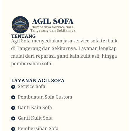
TENTANG
Agil Sofa menyediakan jasa service sofa terbaik
di Tangerang dan Sekitarnya. Layanan lengkap
mulai dari reparasi, ganti kain kulit asli, hingga
pembersihan sofa.
LAYANAN AGIL SOFA
Service Sofa
Pembuatan Sofa Custom
Ganti Kain Sofa
Ganti Kulit Sofa
Pembersihan Sofa