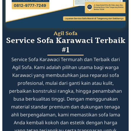
Agil Sofa
Service Sofa Karawaci Terbaik
#1
Service Sofa Karawaci Termurah dan Terbaik dari
Agil Sofa. Kami adalah pilihan utama bagi warga
Karawaci yang membutuhkan jasa reparasi sofa
profesional, mulai dari ganti kain atau kulit,
perbaikan konstruksi rangka, hingga penambahan
busa berkualitas tinggi. Dengan menggunakan
material standar premium dan dukungan tenaga
ahli berpengalaman, kami memastikan sofa lama
Anda kembali kokoh dan estetik dengan harga
yang tetap terjangkau serta transparan untuk